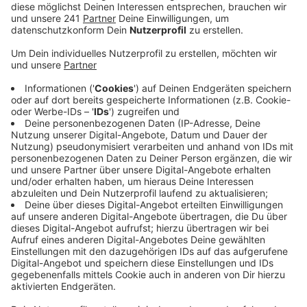
noch, sagte der Nettersheimer Bürgermeister im
Radio Euskirchen Gespräch.
Veröffentlicht:
Mittwoch, 09.06.2021 12:43
Anzeige
Die Projekte wurden am Dienstagabend im
zuständigen Ausschuss vorgestellt. Ende Juni werden
sie noch im Rat abschließend beschlossen. Dann sind
noch Bürgerversammlungen geplant, um über die
Projekte zu sprechen.
Konkret geht es um die Umgestaltung der
Rosenthalstraße, auch ein Dorfplatz ist hier
vorgesehen. Entwickelt werden soll auch der
historische Ortskern von Frohngau. Und das
Feuerwehrgerätehaus in Nettersheim soll saniert