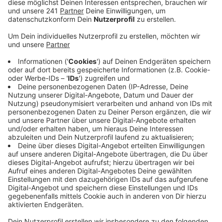
Veröffentlicht:
Dienstag, 09.12.2025 13:23
Anzeige
Es kam zum Zusammenstoß. Die Frau wurde in ein
Krankenhaus gebracht – wie schwer sie verletzt
wurde, war zunächst nicht bekannt. Der Autofahrer
blieb unverletzt. Die Kreispolizei weist in dem
Zusammenhang darauf hin, dass das Unfallrisiko für
Fußgänger in der dunklen Jahreszeit steigt. Fußgänger
sollten auf gute Sichtbarkeit achten, etwa durch
entsprechende Kleidung oder auch Armbänder und
Westen. Sie sollten außerdem möglichst auf
beleuchteten Wegen gehen und Straßen nur an