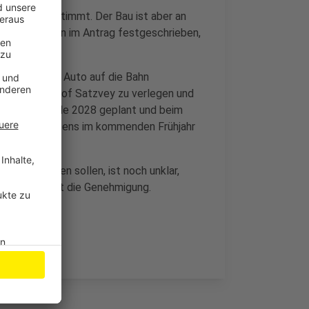
nich zugestimmt. Der Bau ist aber an
 selber schon im Antrag festgeschrieben,
 Umstieg vom Auto auf die Bahn
Bau, den Bahnhof Satzvey zu verlegen und
u ist bis Ende 2028 geplant und beim
elder. Spätestens im kommenden Frühjahr
 dann starten sollen, ist noch unklar,
 sonst verfällt die Genehmigung.