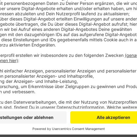
Die Autobahn GmbH hat dem Antrag der Stadt Mecher
Bedingungen geknüpft. Die hat die Stadt Mechernich
wie uns der erste Beigeordnete bestätigte.
Die neue Anschlussstelle soll nämlich vor allem den
erleichtern. Deshalb ist die Voraussetzung für den 
nebenan eine P+R Anlage zu bauen. Der Bahnhofumba
neuen Parkplatz wartet die Stadt noch auf Förderg
solle die Arbeiten dann starten.
Wann die Bauarbeiten für die Autobahnanschlussstelle
spätestens in zehn Jahren muss sie aber fertig sein,
Anzeige