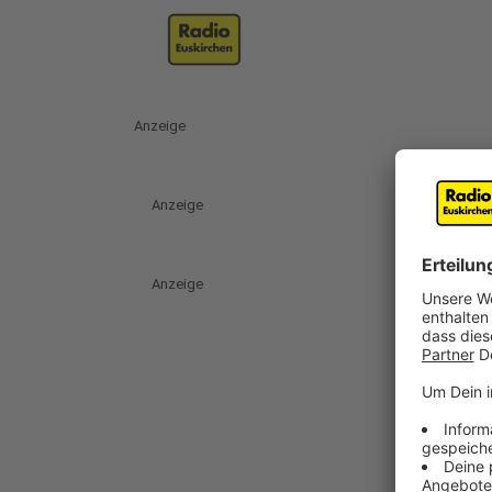
Anzeige
Anzeige
Anzeige