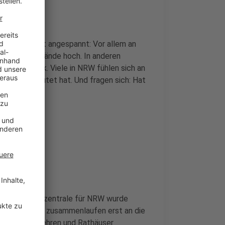
chland bleibt angespannt: Vor allem an
ben Wasserstände hoch. In anderen
ngsam zurück. Viele in NRW fühlen sich an
er Erft gewütet hat. Und fragen sich: Hat
?
ert
er Hochwasserzentrale für NRW wurde
egel, die dort zusammenlaufen erst an die
an die Feuerwehren und Rathäuser