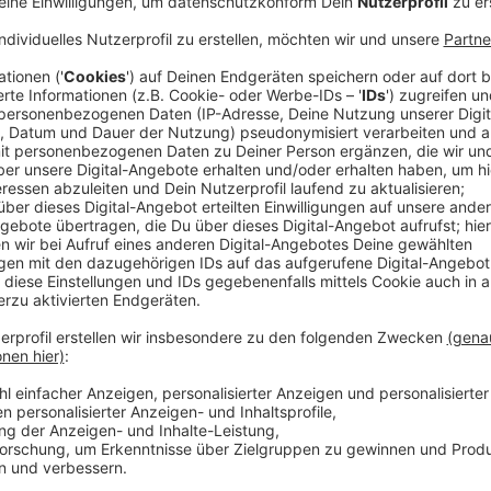
Anzeige
Die Lage in einigen Hochwassergebieten in Süddeuts
der Donau in Straubing, Passau und Regensburg blei
Gebieten wiederum zieht sich das Wasser nur sehr la
das Hochwasser erinnert, das vor 2021 vor allem an d
NRW daraus gelernt und wie steht es um die Dämme
Anzeige
Hochwasserzentrale in NRW wurde verbess
Anzeige
Ja, vieles wurde umgesetzt. Vor allem die Arbeit d
verbessert. Früher wurden die Daten über die Flussp
Bezirksregierungen geschickt, die es anschließend 