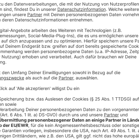
weitergeleitet haben.
Diese Meldewege wurden stark verkürzt: Feuerwehren
Daten direkt vom zuständigen Landesamt. Die Hochw
direkt Warnungen über die
Warn-App Nina
zu verschic
zuständigen
Landesamt LANUV
- überprüfen lässt si
Anzeige
©
picture alliance/dpa | David Young
Anzeige
Handlungsbedarf bei Dämmen und Deichen
Anzeige
Viele Dämme in NRW sind in den vergangenen Jahrze
es in einem Bericht aus dem NRW-Umweltministerium.