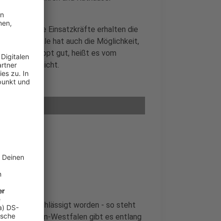
 und andere Einsatzkräfte erhalten die
asserzentrale hat auch die Möglichkeit,
ken. Das klappt gut, heißt es vom
ch das aber nicht.
hnten vernachlässigt worden - so steht
 In Nordrhein-Westfalen gibt es entlang