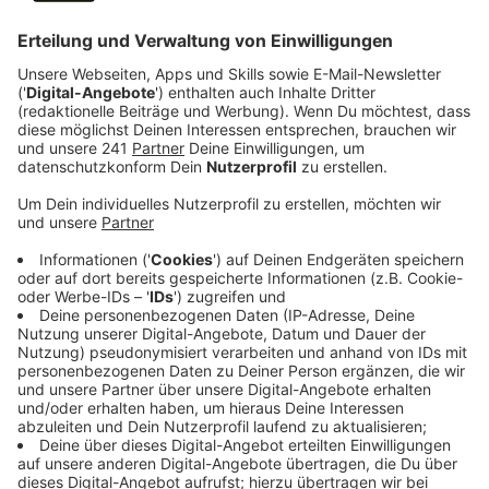
Anzeige
Das Bürgerbüro kann seit Januar wieder arbeiten. Es
hapert aber nach wie vor bei den Bescheiden, sagte
ein Stadtsprecher. Der Versand der
Grundbesitzabgabenbescheide verzögere sich. Mit
diesen Bescheiden werden die Grundsteuern A und B
sowie die Gebühren für die Abfall- und
Niederschlagwasserentsorgung eingezogen, genauso
wie die Vorausleistungen der
Schmutzwassergebühren.
Im Normalfall würden diese Bescheide nun versendet
– durch die weiterhin bestehenden Probleme mit den
dafür nötigen IT-Programmen verzögert sich der
Versand auf unbestimmte Zeit. Aktuell gibt es nach