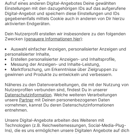
Angaben der Stadt Euskirchen auch noch immer
Probleme etwa mit dem Einzug von Lastschriften.
Wer noch keine Abbuchung bekommen hat, denn auch
der Einzug der im November 2023 fällig gewesenen
Grundbesitzabgaben wird noch nachgeholt, sollte das
Geld zur Seite legen, empfiehlt der Stadtsprecher.
Denn die Abbuchung komme auf jeden Fall noch von
der Stadt.
Auch die Elternbeiträge kann die Stadt Euskirchen
aktuell noch nicht abbuchen.
Anzeige
Großer Hackerangriff im Oktober
Anzeige