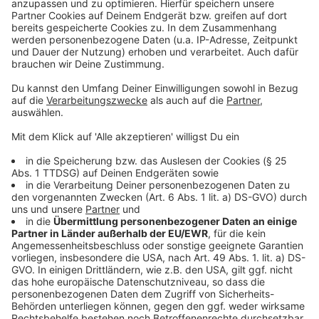
Seit dem großangelegten Hackerangriff Ende Oktober
sind die Systeme der Stadt Euskrichen zum Teil
gestört. Mitte Januar hatten die Stadt Euskirchen und
die Kreisverwaltung mitgeteilt, dass sie wieder
eingeschränkt arbeiten können. Der Hack auf den
Dienstleister Südwestfalen.IT hat 70 Kommunen
betroffen. Auch die Stadt Schleiden hatte Probleme.
Ihr Bürgerbüro ist seit Mitte Januar wieder vollständig
einsatzfähig.
Anzeige
Anzeige