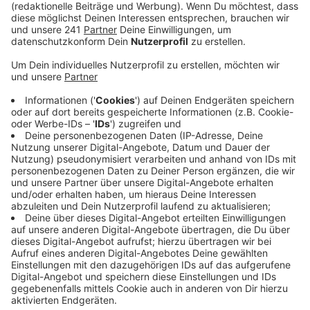
Veröffentlicht:
Mittwoch, 10.07.2024 15:24
Anzeige
Am Entenpfuhl gibt es jetzt aber endlich ein konkretes
Datum für automatische Kennzeichenerfassung. Mitte
August soll es endlich soweit sein.
Wie ein Sprecher der SVE auf Radio Euskirchen
Nachfrage bestätigte, soll im Parkhaus Entenpfuhl
voraussichtlich Mitte August endlich die automatische
Kennzeichenerkennung funktionieren. Ab dem 22. Juli
wird die entsprechende Anlage eingebaut und
anschließend ausgiebig getestet.
Dazu laufen aktuell auch schon Vorarbeiten – die Ein-
und Ausfahrten werden dazu abwechselnd gesperrt,