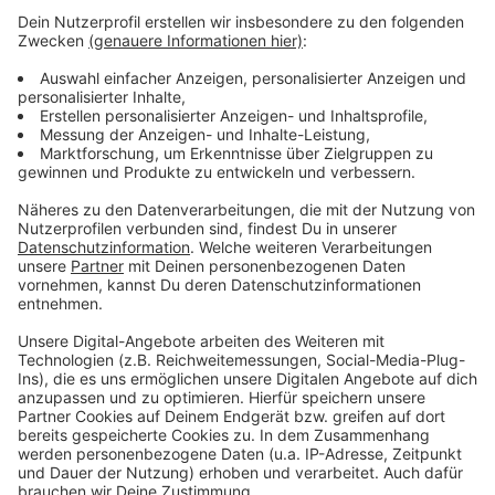
die Einfahrt ist immer über die Straße Entenpfuhl
möglich.
Damit gibt es aber nur für ein Parkhaus einen
konkreten Termin für die Schrankenanlage – an der
Spiegelstraße dauern die Arbeiten noch länger. Der
Sprecher hofft, dass dort ab Mitte Oktober die
automatische Kennzeichenerfassung funktioniert und
die Holzbuden auch dort abgebaut werden können.
Anzeige
Anzeige