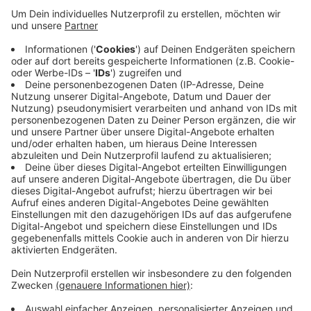
Veröffentlicht:
Montag, 30.05.2022 06:44
Anzeige
Er stürzte und wurde an einem Bein verletzt und kam
ins Krankenhaus. Dort wurde ein Alkoholtest gemacht
– er ergab einen Wert von über 1,1 Promille. Das
bedeute absolute Fahruntüchtigkeit, heißt es von der
Polizei. Der Führerschein wurde eingezogen und eine
entsprechende Anzeige gefertigt.
Anzeige