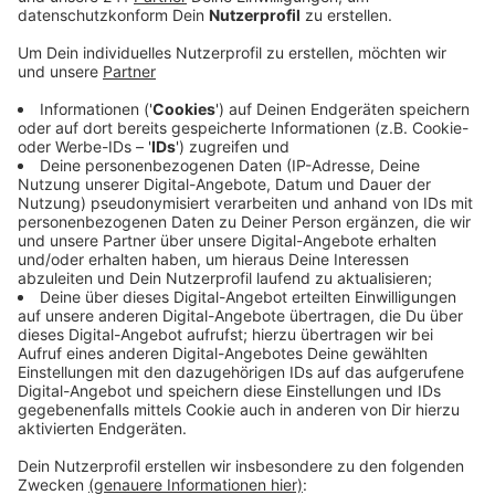
Schleiden, Mechernich und Blankenheim sind jetzt
mit den mobilen Sirenen ausgestattet worden.
Da nach dem „kalten Krieg“ viele Sirenen abgebaut
wurden hat die Feuerwehr im Kreis Euskirchen oft
Probleme alle betroffenen Menschen im Notfall zu
warnen.
Die neuen Sirenen sollen das Problem lösen, sie
können nicht nur in einem Radius von mindestens
300 Metern ordentlich Krach machen, sondern im
Notfall auch automatisch wichtige Informationen
durchsagen.
Alle fünf Sirenen haben den Kreis insgesamt
23.000 Euro gekostet.
Veröffentlicht:
Mittwoch, 21.08.2019 11:34