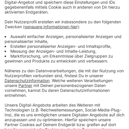
Anzeige
So könnt ihr mitmachen
Anzeige
Wer Interesse hat, kann sich ab sofort über ein
Bewerbungsformular bewerben. Dieses ist auf der
Webseite der Stadt Bad Münstereifel einzusehen und
kann auch digital ausgefüllt werden:
https://tinyurl.com/ag-verkehr-bam
.
Der vollständig ausgefüllte und unterschriebene
Bewerbungsbogen muss bis spätes-tens 5. Juni 2026
per E-Mail an
citymanagement@bad-muenstereifel.de
gesendet o-der persönlich bei der Stadt Bad
Münstereifel, Citymanagement, Marktstraße 11-15,
53902 Bad Münstereifel eingereicht werden.