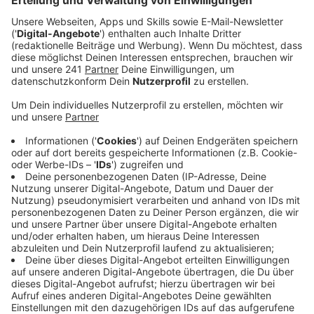
Anzeige
Die Stadt sucht Menschen, die in einer neuen
Arbeitsgruppe an einem Verkehrskonzept mitarbeiten
wollen – die können aus dem Gewerbe oder der
Gastronomie kommen, aber auch ganz normale Bürger
werden gesucht. Hintergrund ist, dass das ursprünglich
beschlossene Verkehrs- und Parkraumkonzept aus
dem Jahr 2023 nach einem Bürgerbegehren politisch
wieder verworfen wurde. Die neue Arbeitsgruppe soll
jetzt gemeinsam neue Ideen für Verkehr,
Beschilderung und Parken in der Kernstadt entwickeln.
Mit dabei sein sollen auch Vertreter aus Politik,
Verwaltung, Stadtmarketing und aus dem Umfeld des
Bürgerbegehrens. Die Ergebnisse sollen dann später
öffentlich vorgestellt und diskutiert werden.