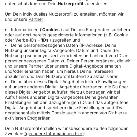
Veröffentlicht:
Donnerstag, 18.11.2021 11:58
Anzeige
Im selben Zeitraum letztes Jahr lag der noch bei
knapp 5%. Dabei gibt es vor allem einen großen
Rückgang der Atemwegserkrankungen – 70% waren
es dieses Jahr weniger. Das zeige das, dass sich
Homeoffice, Lockdown und Hygienemaßnahmen
positiv auf den Krankenstand ausgewirkt hätten, so
die DAK. Das schütze nicht nur vor Corona, sondern
auch vor anderen Erkältungserregern. Auf der anderen
Seite gab es dieses Jahr mehr psychische
Erkrankungen und Erkrankungen im Muskel-Skelett-
System, also beispielsweise Rückenschmerzen.
Anzeige