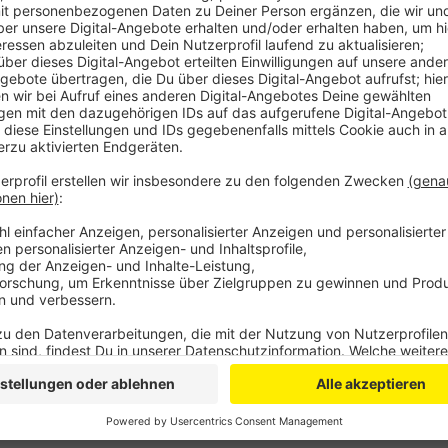
Anzeige
Am Samstag sind am „Hollerather Berg“ in Hellenthal
Kreis Heinsberg und ein Mann aus der Nähe von Hann
voneinander, aber nur ein paar hundert Meter voneinan
Bei einem dritten Motorradunfall zwischen Bad Müns
Bikerin schwer verletzt. Die Euskirchenerin ist Pfin
abgekommen und hat sich auf einem Grünstreifen übe
sagt, habe ein Rettungshubschrauber die Frau in eine 
Anzeige