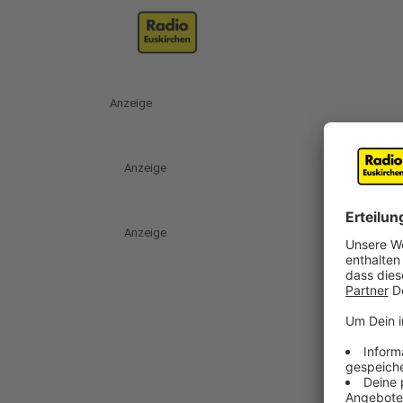
Anzeige
Anzeige
Anzeige