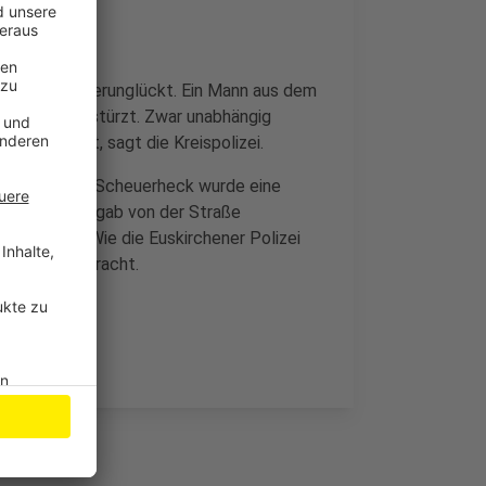
 zwei Biker verunglückt. Ein Mann aus dem
over sind gestürzt. Zwar unabhängig
der entfernt, sagt die Kreispolizei.
tereifel und Scheuerheck wurde eine
gstsonntag bergab von der Straße
rschlagen. Wie die Euskirchener Polizei
Uniklinik gebracht.