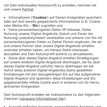
Führungen durch das Zentrum gibt es auch ein
buntes Rahmenprogramm. So gibt es ein Konzert
des Musikvereins Eifelland und der Husarenbläser
Dom Esch. Außerdem werden Fahrzeuge
ausgestellt. Auch auf die Kinder warten zahlreiche
Spaßaktionen: Bewegungslandschaft, Hüpfburg
und ein Kinderkino.
Die Arbeiten an den neuen Räumlichkeiten haben
insgesamt 1,5 Jahre gedauert.
Veröffentlicht:
Freitag, 30.08.2019 15:19
Anzeige