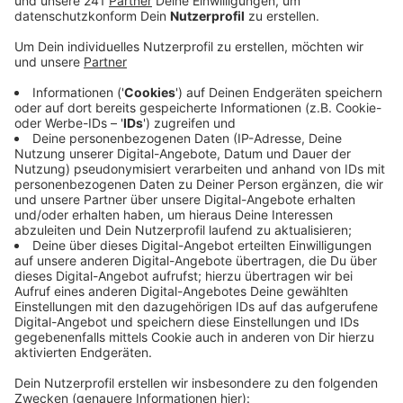
Innerhalb einer Woche habe es mehrere Vorfälle
gegeben, teilt die Gemeinde mit. Demnach haben
Unbekannte Scheiben bei mehreren
Bushaltestellen zerstört. Dafür sei schon Gewalt
notwendig, sagt das Kaller Ordnungsamt. Es hofft,
dass Anwohner etwas mitbekommen haben und
sich melden.
Im Hof der Begegnung haben Jugendliche
außerdem Mülleimer aus ihren Verankerungen
getreten und Bäume aus Pflanzkübeln gerissen. Da
sie Videos davon später im Internet gepostet
haben, kennt die Gemeinde Kall die Täter
inzwischen. Eine vor wenigen Jahren aufwändig
erneuerte Bahnunterführung ist außerdem mit
Graffiti beschmiert worden.
Veröffentlicht:
Montag, 23.11.2020 15:51