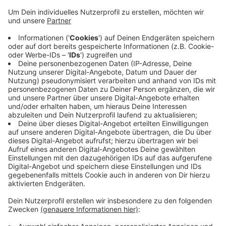
sei eine Steigerung um das 2,8-Fache.
Wegen der vielen Termine bittet der Kreis, dass die
Menschen, die ihren Impftermin haben, nicht viel
früher kommen sollen. Staus an der Anmeldung
und zu große Personengruppen sollen vermieden
werden. Es sei ausreichend 15-20 Minuten vor dem
Impftermin in Marmagen zu erscheinen, darauf
weist der Kreis noch mal hin. Und: Es gehe kein
Termin verloren, jeder bekomme seinen Termin wie
vereinbart.
Veröffentlicht:
Montag, 01.03.2021 09:00
Anzeige