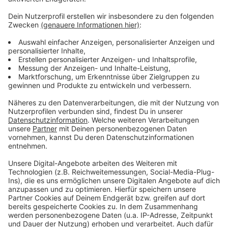
Apotheker im Kreis helfen sich gegenseitig so gut aus,
wie es geht, heißt es. Das Fazit: Man werde auch
dieses Jahr irgendwie durch den Winter kommen, es
sei aber erneut ein Kraftakt für alle Beteiligten.
Im vergangenen Jahr waren die Apotheken zudem
teilweise auf den Kosten für ihre selbst hergestellten
Medikamente sitzengeblieben, weil die Krankenkassen
nicht mitgespielt haben, kritisiert der
Apothekensprecher. Das sei ein Schlag ins Gesicht
gewesen.
Anzeige
Anzeige