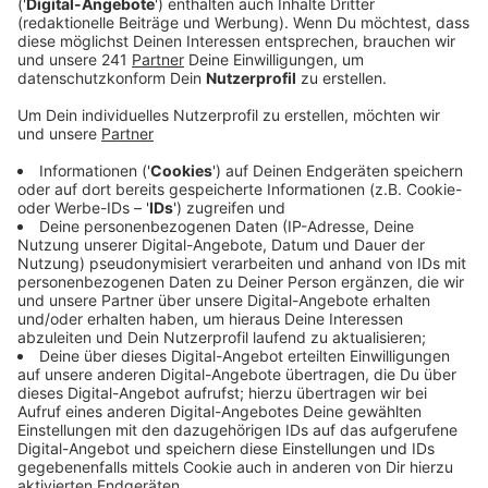
aber auch für dieses Jahr sehr skeptisch, seitdem
er diese Pläne gehört hat.
Veröffentlicht:
Freitag, 27.10.2023 14:55
Anzeige
Listen habe man schon viele geschrieben und
Deutschland habe auf EU-Ebene nicht gerade viel zu
etwaigen Tauschgeschäften beizutragen.
Deutschland habe mit jahrelangem Preisdumping alle
Hersteller ins Ausland vergrault und danach das
Problem viel zu lange ausgesessen. Warum sollten uns
andere Länder Medikamente zur Verfügung stellen?
Das sind die Sorgen unseres Apothekensprechers.
Schon das ganze Jahr seien Lieferengpässe
bestimmter Medikamente Alltagsgeschäft. Die