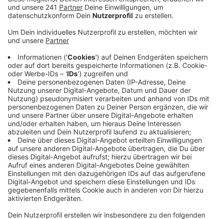
Todesursache ist noch nichts bekannt. Der
Todesfall hat Auswirkungen auf die Wahl am
Sonntag. Der selbständige EDV-Experte war im
Wahlbezirk 1 Bergbuir, Bleibuir, Bescheid u.a.
aufgestellt. Die Stadt Mechernich hat mitgeteilt,
dass die Ratswahl für diesen Bezirk abgesagt ist.
Eine Nachwahl findet am 27. September statt.
Briefwähler erhalten unaufgefordert einen neuen
Wahlschein mit den Briefwahluterlagen
zugeschickt. Das betrifft allerdings jeweils nur die
Wahl für den Mechernicher Rat. Die Wahlen für
Landrat, Bürgermeister und Kreistag finden auch
in diesem Wahlbezirk wie geplant am kommenden
Sonntag statt.
Unterdessen hat die SPD Mechernich alle
Wahlkampftermine abgesagt. Als neue Kandidatin
für den Wahlbezirk soll die 18-jährige Meriel
Hoffmann ins Rennen gehen.