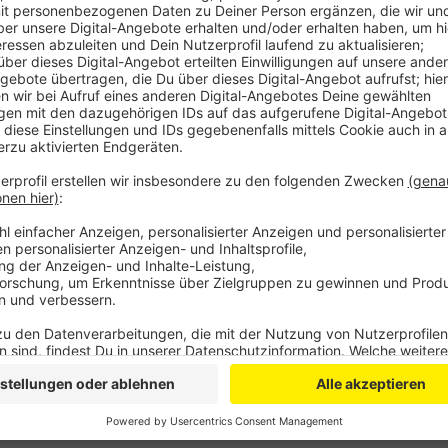
Die Stadt will dabei nach eigenen Angaben nicht nur 
sondern das Radnetz als Ganzes. Mechernich will Lü
vorhandene Wege sanieren.
Ein erstes großes Projekt sei die Anbindung des Do
Bahnhof in Satzvey. Den Radweg durch den Wald zwi
Stadt erneuern und auch Kommern und Kommern-Süd
verbunden werden.
Fahrradstellplätze an beliebten Punkten und das im
Verleihsystem sollen das Angebot abrunden, sagt die
Anzeige