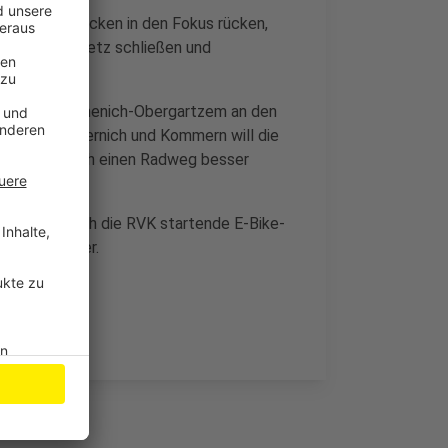
einzelne Strecken in den Fokus rücken,
cken im Radnetz schließen und
ppelortes Firmenich-Obergartzem an den
schen Mechernich und Kommern will die
 sollen durch einen Radweg besser
 Sommer durch die RVK startende E-Bike-
 Stadt weiter.