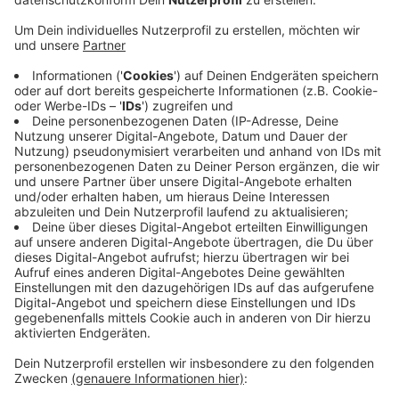
Bei dem Lagerverkauf am Samstag hatte der
Verdächtige einen Mitarbeiter durch ein
Ablenkungsmanöver für einen längeren Zeitraum von
der Kasse weggelockt.
Die Zeit hat er genutzt und er soll einen vierstelligen
Betrag aus der Kasse gestohlen haben. Anschließend
sei der Mann geflüchtet.
Nach Angaben der Polizei handelt es sich um einen ca.
20 bis 30 Jahre alten und 1,80 Meter großen Mann. Er
trage einen Dreitagebart, sei schlank und spreche nur
gebrochen Deutsch.
Anzeige