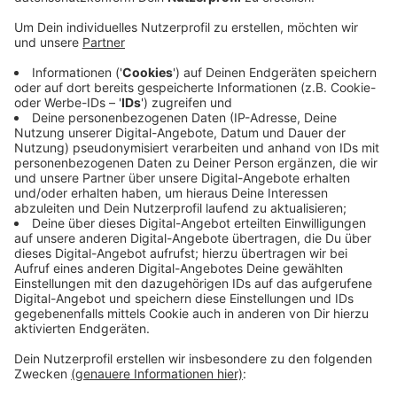
sind derzeit aber nicht vorgesehen, sagte ein
Sprecher der Stadt Euskirchen. Platzverweise bis
hin zu Geschäftsschließungen seien aber möglich.
Auch Mechernich gewährt eine
Eingewöhnungsphase.
In Schleiden ist ab sofort der Mund-Nasen-Schutz
auch in den städtischen Schulen Pflicht, sagte uns
der Bürgermeister auf Nachfrage. Und zwar auf
dem Schulhof und auch auf den Fluren. In den
Klassenräumen nicht, hier stehen die Tische mit
zwei Meter Abstand voneinander entfernt.
Veröffentlicht:
Dienstag, 28.04.2020 08:16
Anzeige