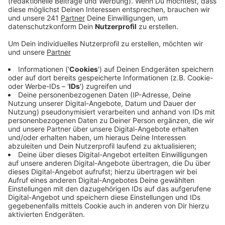
Anzeige
Damit sind von Freitag bis Montag fast 25 Prozent
mehr neue Corona-Fälle bekannt geworden als vor
einer Woche. Der Corona-Inzidenzwert ist etwas
gesunken. Ihn gibt das Robert-Koch-Institut mit 240,8
an.
Nach viel Kritik wird das Land NRW wohl schärfere
Corona-Beschränkungen wieder einführen. Unter
anderem hat NRW-Schulministerin Gebauer die
Maskenpflicht für Schulen wieder angekündigt. Die
hatte das Land Anfang November als nicht mehr
notwendig abgeschafft.
Die Landesregierung will am Dienstag über neue
Maßnahmen beraten. Wie unsere Reporter in