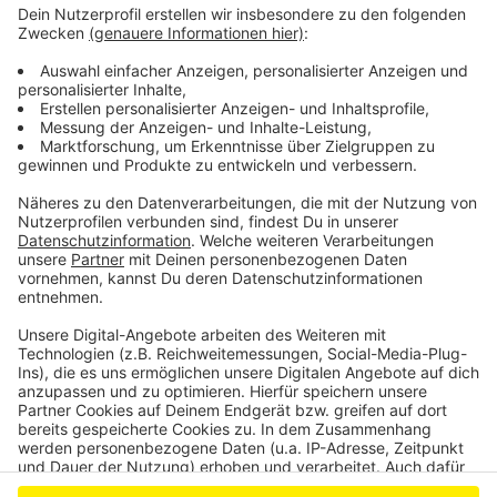
Düsseldorfer erfahren haben, soll es unter anderem
um Großveranstaltungen und weitere Orte mit
besonders hohem Infektionsrisiko gehen.
Am Wochenende hatte das vollbesetzte Kölner
Stadion zum Bundesligaspiel zwischen dem 1. FC Köln
und Borussia Mönchengladbach viel Kritik ausgelöst.
Anzeige
Anzeige
Anzeige