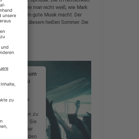
ungefähr so, wie man nicht weiß, wie Mark
r nicht trotzdem gute Musik macht. Der
st perfekt zu diesem heißen Sommer. Die
e Ohren.
ustimmung, um
-Service zu
ervice eines
ideoinhalte
ce kann Daten zu
 Bitte lesen Sie
timmen Sie der
um dieses Video