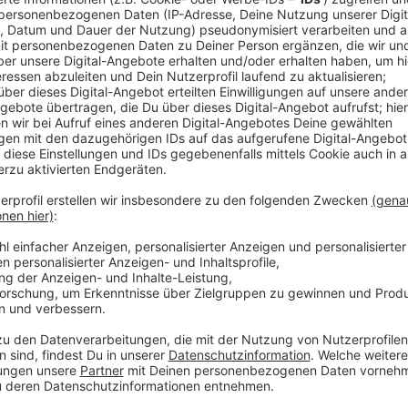
weiß nicht, wer unter der Maske steckt. Es ist also 
Forster ohne Mütze aussieht. Heißt ja nicht, dass e
Song, den er mit Khalid zusammen gemacht hat, pas
coolen Beats sind eine willkommene Abkühlung für di
Anzeige
Wir benötigen Ihre Z
den YouTube Video
laden!
Wir verwenden einen S
Drittanbieters, um V
einzubetten. Dieser Servi
Ihren Aktivitäten sammeln.
die Details durch und s
Nutzung des Service zu, 