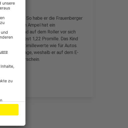
ehalten hatte. So habe er die Frauenberger
An der dortigen Ampel hat ein
atte ein Kind auf dem Roller vor sich
Atemalkoholtest 1,22 Promille. Das Kind
e gleichen Promillewerte wie für Autos.
n. Auf die Frage, weshalb er auf dem E-
keinen Führerschein.