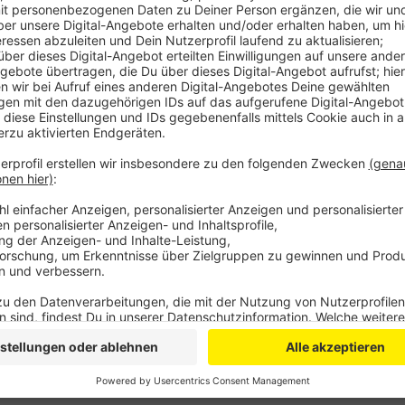
Er war aufgefallen, weil er sich das Handy ans Ohr g
Straße gekreuzt, teilt die Euskirchener Polizei mit. 
Streifenwagen gestanden und den Mann gesehen. Er h
stehen. Bei der anschließenden Kontrolle ergab ein 
war sein sechsjähriger Sohn. Für E-Scooter gelten di
Außerdem darf nur eine Person auf den Rollern stehe
Scooter unterwegs war, gab der Mann an, er besitze 
Anzeige