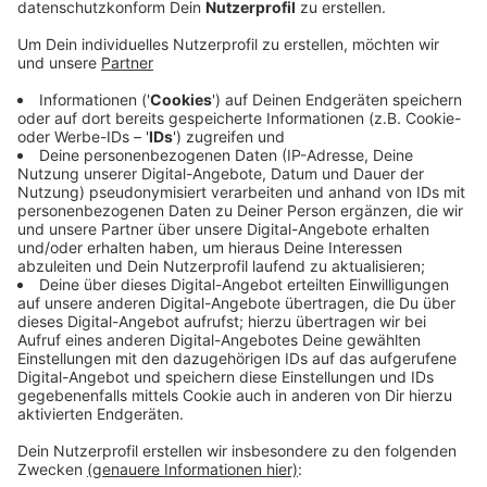
Sein Anwalt sagte, in der Bzeihung zwischen dem
Mann und seinen Eltern hätte es schon lange
Spannungen gegeben.
Der 30-Jährige lebte zusammen mit seinen Eltern
in Weilerswist. Er war immer wieder arbeitslos. Die
Staatsanwaltschaft geht davon aus, dass er sich
von der Kritik seiner Eltern genervt gefühlt habe.
Aber sie hält ihn aktuell für schuldfähig, auch wenn
bei der Tat Alkohol und Drogen mit im Spiel waren.
Der Mann hatte selber zuvor von
Wahnvorstellungen gesprochen. Im November soll
der Prozess fortgesetzt werden.
Veröffentlicht:
Freitag, 25.10.2019 06:35
Anzeige