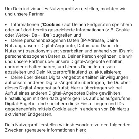
Stattdessen findet man im Inneren Experten-
Interviews über Themen, wie Gleichberechtigung und
ethnische Vielfalt, sowie Informationen zur
Berufsorientierung. Außerdem soll der Kalender
Mädchen über das Thema Diversität aufklären. Der
Kalender richtet sich an 14 bis 18- jährige
Schülerinnen. Er ist vor allem für Mädchen gedacht, da
diese bei der Berufsorientierung laut Kreis mehr
Beratungsbedarf haben.Rund 2.000 Exemplare werden
in den kommenden Tagen kostenlos an allen
weiterführenden Schulen im Kreis Euskirchen verteilt.
Anzeige