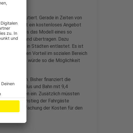
n ÖPNV diskutiert. Gerade in Zeiten von
eldorf scheint ein kostenloses Angebot
so ohne weiteres das Modell eines so
wie Deutschland übertragen. Dazu
n Verkehr in Städten entlastet. Es ist
d. Einen großen Vorteil im sozialen Bereich
iedriglöhnern würde so die Möglichkeit
 die Kosten. Bisher finanziert die
nternehmen Bus und Bahn mit 9,4
2,8 Milliarden ein. Zusätzlich müssten
 von einem Anstieg der Fahrgäste
iner Verdreifachung der Kosten für den