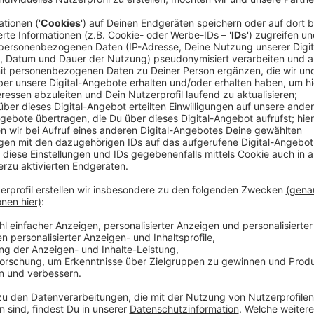
Anzeige
Ziel ist es, die Verkehrsprobleme des Landes in de
200.000 Menschen in das Großherzogtum zur Arbeit. 
600.000 Einwohner.
Arbeitslos wird durch die Umstellung aber niemand, 
Fahrkartenkontrolleure bekommen neue Service-Auf
Das alles ist aber nur ein Schritt bei der großen Ver
Pendler soll es mehr Park & Ride-Parkplätze außer
werden ausgebaut und für Pendler soll es eigene Spu
nutzen dürfen, wenn mindestens drei Personen im Au
Anzeige
Ein Model für Deutschland?
Anzeige