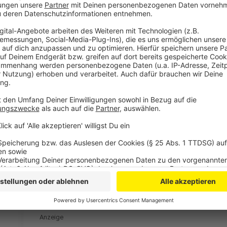
Auch hier bei uns, wird immer wieder über kostenlose
Parkplatzmangel in Großstädten wie Köln oder Düss
für Pendler attraktiv zu sein. Allerdings lässt sich 
kleinen Landes wie Luxemburg nicht auf ein großes 
kommen Bedenken, ob kostenloser ÖPNV überhaupt de
denkbar, wirklich untersucht hat es aber noch nieman
hätte der kostenlose ÖPNV aber: Arbeitslosen und N
gegeben, mobiler zu sein.
Was viele Gegner vom Gratis-ÖPNV aber anführen, sind
öffentliche Hand laut Verband Deutscher Verkehrsu
Milliarden Euro. Die Fahrgäste zahlen demnach etwa 1
Strecken modernisiert und ausgebaut werden, da wir
ausgehen müssen. Schätzungen gehen von mehr als e
Staat aus.
Anzeige