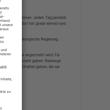
n Griff zu bekommen. Jeden Tag pendeln
Das Land selbst hat grade einmal rund
sagt die luxemburgische Regierung.
gaben.
kehrswende, die angestrebt wird. Für
halb der Hauptstadt geben. Radwege
ren auf den Straßen geben, die sie
to sitzen.