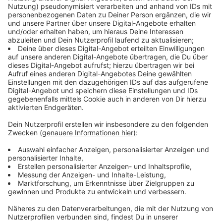
Wie bewerten Fachleute den Nutzen von
stationären Luftfilteranlagen?
Anzeige
Dass sich fest installierte Anlagen bestens eignen, um
virushaltige Partikel aus der Raumluft zu entfernen, ist
unbestritten. Deren Einbau sei die «nachhaltigste
Maßnahme zur Verbesserung der
Innenraumlufthygiene», allerdings auch mit hohem
technischen und zeitlichen Aufwand verbunden, heißt
es beim Umweltbundesamt (UBA). Neben der
Einhaltung der Hygieneregeln sei daher auch
regelmäßiges Lüften über die Fenster in der Pandemie
besonders effizient. Wo die Belüftungsmöglichkeiten
unzureichend sind, könnten aber auch mobile
Luftreiniger - mit «hocheffizienten Gewebefiltern»
zum Beispiel - ergänzend zum Einsatz kommen.