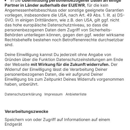
wenige Fenster gebe. In einer Richtlinie für den
Schulbetrieb unter Corona-Bedingungen hatten sich
medizinische Fachgesellschaften, Robert Koch-
Institut, Bildungs- und Kinderschutzverbände weder
klar dafür noch dagegen positioniert.
Anzeige
Was konkret spricht für oder gegen mobile
Filtergeräte?
Anzeige
Kritiker wenden unter anderem ein, die Geräte seien für
den Einsatz im Klassenzimmer zu laut, angesichts des
Stromverbrauchs ökologisch nicht sinnvoll und
erzeugten unangenehme Zugluft. Zudem wälzten sie
die Raumluft nur um und könnten die notwendige