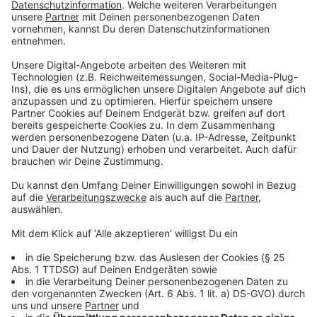
Anzeige
Ist sich die Forschung mit Blick auf den
Nutzen mobiler Geräte einig?
Anzeige
Der Nutzen von mobilen Luftfiltern ist in der Fachwelt
zumindest umstritten. Wissenschaftler der Goethe-
Universität Frankfurt zum Beispiel betonen als
Ergebnis einer Studie, dass Luftreiniger der
Filterklasse Hepa das Risiko einer Infektion mit dem
Coronavirus deutlich verringern und empfehlen sie für
Klassenräume. Forscher der Universität Stuttgart
hingegen warnen: Mobile Geräte seien "keine
Alternative zu einem Außenluftwechsel" und nur dort
zur Unterstützung ratsam, wo es zu kleine oder zu