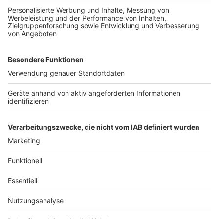
Zufuhr frischer Luft daher nicht ersetzen. Befürworter
verweisen auf den technischen Nutzen mobiler Filter
bei der Virenreduktion und plädieren für ein
Zusammenspiel aller Maßnahmen, um die
Infektionsgefahr einzudämmen. «Fachgerecht
positioniert und betrieben ist ihr Einsatz wirkungsvoll,
um während der Dauer der Pandemie die
Wahrscheinlichkeit indirekter Infektionen zu
minimieren», heißt es auch beim UBA.
(dpa)
Anzeige
Anzeige