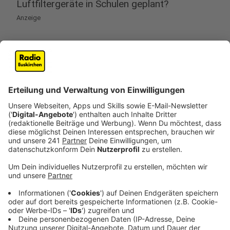
Luftfiltergeräte in Schulen geplant?
Anzeige
Auch dafür will die Bundesregierung nach anfänglichem
Zögern nun 200 Millionen Euro bereitstellen.
«Gemeinsam mit den Ländern wollen wir damit einen
Beitrag dafür leisten, den Präsenzunterricht und die
Kinderbetreuung im Herbst und Winter auch bei
Verschlechterung der Infektionslage aufrecht zu
erhalten», erläuterte Wirtschaftsminister Peter
Altmaier (CDU) Mitte Juli. Der Förderanteil des Bundes
beträgt bis zu 50 Prozent. Die Beantragung der Mittel
und die Durchführung der Förderung erfolgt über die
Länder.
Anzeige