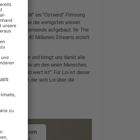
ingle "I FOLLOW" als "Ostwind" Filmsong
merksam. Was die wenigsten wissen:
e massive Fangemeinde aufgebaut. Ihr The
te weit über 40 Millionen Streams erzielt
Tempo daher und bringt uns damit alle
m Song geht es um den einen Menschen,
ung die "Gold wert ist". Für Loi ist dieser
e Wees, mit der sich Loi über die
ann.
ustimmung, um
-Service zu