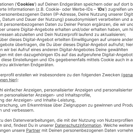
Schon im letzten Jahr machte sie mit ihrer ersten S
und McDonalds Winterkampagnen-Track auf sich auf
auch international hat sich Loi zwischenzeitlich ein
Weeknd Piano Cover von "Blinding Lights" hat bis heu
und steht in Brasilien kurz vor Gold.
Mit "GOLD" kommt Loi nun mit ungewohnt schnellem 
noch einmal in Spätsommer-Feel-Good-Stimmung. I
der einen ein bisschen besser fühlen lässt, eine Bezieh
besondere Mensch zum Beispiel ihre enge Freundin Zo
verrückten Ups and Downs als Artists austauschen k
Anzeige
Wir benötigen Ihre Z
den YouTube Video