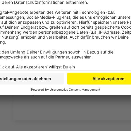
laden!
Wir verwenden einen S
Drittanbieters, um V
einzubetten. Dieser Servi
Ihren Aktivitäten sammeln.
die Details durch und s
Nutzung des Service zu, 
anzusehen
Mehr Informati
Die neue Single der Newcomerin Loi "GOLD"
Akzeptieren
Anzeige
powered by
Usercentrics Co
Platform