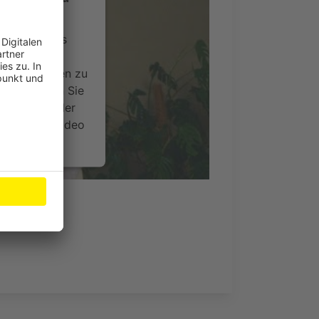
ervice eines
ideoinhalte
ce kann Daten zu
 Bitte lesen Sie
timmen Sie der
um dieses Video
.
onen
nsent Management