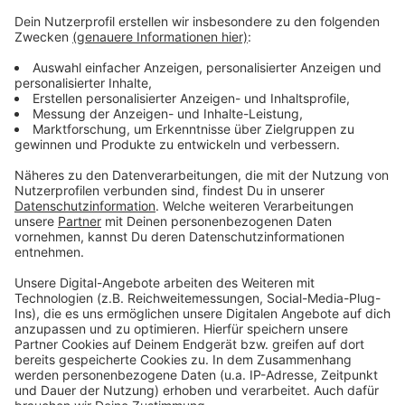
Löschwasser könnte kontaminiert sein, da konnte die
untere Naturschutzbehörde aber Entwarnung geben.
Anschließend gab es zwischen Euskirchen und
Wißkirchen noch einen Auffahrunfall, dabei wurden laut
Autobahnpolizei zwei Personen leicht verletzt. Für die
Bergungsarbeiten musste die Fahrbahn wieder
komplett gesperrt werden, Anschließend wurde der
Verkehr am Unfall vorbeigeleitet.
Anzeige
Anzeige