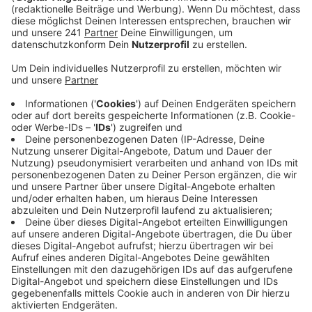
Veröffentlicht:
Montag, 25.03.2024 13:59
Anzeige
Zuerst brannte ab etwa 12 Uhr die Ladung eines LKW -
er hatte offenbar Dämmmaterial geladen – der Fahrer
konnte laut Feuerwehr die Ladung noch selbstständig
abladen. Dann kam die Feuerwehr hinzu und löschte die
Platten. Aber die Wasserversorgung vor Ort war nicht
so einfach, deshalb hat die Feuerwehr einen
Pendelverkehr mit Tankfahrzeugen eingerichtet – sie
nutzen die gesperrte Autobahnabfahrt Wißkirchen, um
Wasser an die Einsatzstelle zu bringen. Auch ein
Atemschutzcontainer der Feuerwehr war im Einsatz.
Inzwischen sind die Löscharbeiten abgeschlossen und
es laufen nur noch Aufräumarbeiten. Laut Feuerwehr
gab es zwischenzeitlich die Befürchtung, das