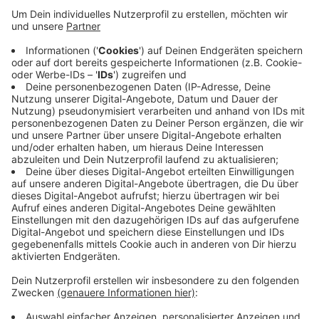
aufgreifen.
Veröffentlicht:
Donnerstag, 20.11.2025 15:41
Anzeige
Wie genau der LKW in Brand geraten ist, ist noch
unklar. Die Polizei hat aber bereits eine Strafanzeige
wegen Brandstiftung gestellt. Verletzt wurde bei dem
Feuer niemand. Der LKW wurde jedoch im Bereich des
Führerhauses vollständig zerstört.
Anzeige