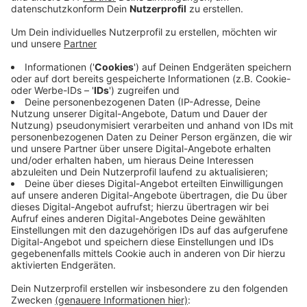
Während vor allem in den Großstädten die
Immobilienpreise durch die Decke schießen, hat es
im Kreis Euskirchen in den vergangenen Jahren
einen nur moderaten Anstieg der Preise gegeben.
Wie die Sparda-Banken mitteilen, sind hier bei uns
im Schnitt dreieinhalb Jahresnetto-Gehälter nötig,
um eine Immobilie zu kaufen. Das ist deutlich
weniger als in ganz NRW.
Mieter zahlen für den Quadratmeter hier nur
etwas weniger als im Landesschnitt. Doch die
Nachfrage nach Wohnungen und Häusern ist hoch
im Kreis Euskirchen. Vor allem kleine Wohnungen
für Single oder Paare seien hier sehr gefragt, sagt
die Studie weiter.
Veröffentlicht:
Donnerstag, 18.07.2019 08:11
Anzeige