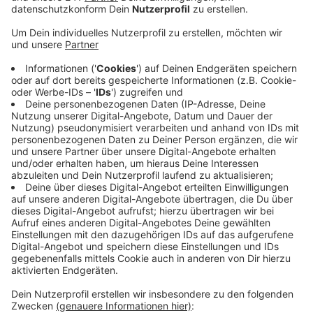
Corona zum Jahreswechsel klar. Ein Grund sind die
Sanierungsarbeiten an der Stadtmauer. Es sei
nicht abzusehen gewesen, ob diese rechtzeitig
fertig würden. Jetzt dürften sich die Besucher auf
eine neue Ausstellung freuen, sagt der
Geschäftsführer des Seeparks.
Mit dem Umzug steigen allerdings auch die Preise.
Das Gelände des Seeparks ist größer und auch die
Veranstaltung kann dadurch größer ausfallen.
Karten für die Leuchtenden Gärten sind ab sofort
am Haupteingang des Seeparks erhältlich. Es
werde aber auch wieder eine Abendkasse geben.
Los geht es Freitag in zwei Wochen, am 18.
September.
Veröffentlicht:
Mittwoch, 02.09.2020 14:14
Anzeige