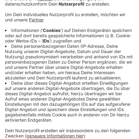
Anzeige
Wie es mit dem Gelände weitergeht, sei noch unklar,
bestätigt Kalls Bürgermeister auf Radio Euskirchen
Nachfrage. Er sei froh, dass für alle 20 Beschäftigten
ein guter Sozialplan ausgehandelt worden sei. Die
Gemeinde habe ein Interesse daran, dass es für das
Gelände eine Folgenutzung gibt. Das sei aber Aufgabe
des Unternehmens, sagt der Bürgermeister weiter. Er
stehe nach eigener Aussage alle zwei Wochen in
Kontakt mit der Werksleitung - auch über das Ende
des Werkes hinaus.
Opterra hatte sich für die Standort-Schließung
entschieden, weil sich der Betrieb wirtschaftlich nicht
mehr lohne.
Anzeige