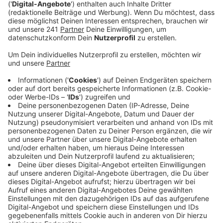
Anzeige
Bei "Sing meinen Song" hat die Sängerin Lea vor
wenigen Wochen auf Vox teilgenommen. Dabei
brachte sie Nico Santos mit ihrem Song "Treppenhaus"
sogar fast zum Weinen. Der gefühlvolle Track ist einer
der drei Teaser für das gleichnamige Album, das
eigentlich Ende Mai erscheinen soll. Aufgrund der
Corona-Pandemie könnte sich die Veröffentlichung
eventuell etwas nach hinten ziehen. Zeit genug, sich
dann diesen Track rauf und runter anzuhören.
Anzeige
Wir benötigen Ihre
Zustimmung, um den YouTube