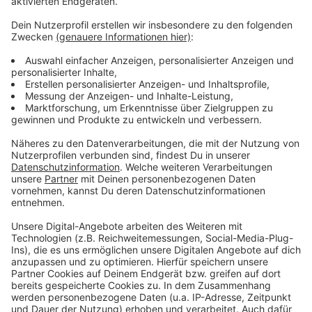
Video-Service zu laden!
Wir verwenden einen Service eines
Drittanbieters, um Videoinhalte
einzubetten. Dieser Service kann
Daten zu Ihren Aktivitäten
sammeln. Bitte lesen Sie die
Details durch und stimmen Sie der
Nutzung des Service zu, um dieses
Video anzusehen.
Mehr Informationen
Lea - Treppenhaus (Official Video)
Akzeptieren
Anzeige
powered by
Usercentrics Consent
Management Platform