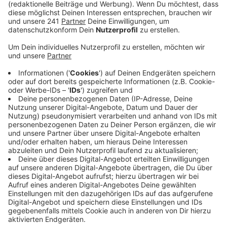
Mit der Ernte sind jetzt überall an den Feldern die
Mähdrescher unterwegs. Und das bedeutet dann
auch schon mal Wartezeiten für Autofahrer. Der
Rheinische Landwirtschaftsverband hat schon vor
einiger Zeit vor gefährlichen Überholmanövern
gewarnt. Wie es nicht ablaufen sollte, zeigt jetzt
ein Verkehrsunfall aus Düren:
Ein Autofahrer setzte laut Polizei zum Überholen
an und wollte am Mittwoch einen Mähdrescher und
fünf weitere Autos hinter dem Mähdrescher
überholen. In der Gegenrichtung war ein Traktor
unterwegs. Der Mann schätzte die
Geschwindigkeit falsch ein und prallte mit dem
Traktor zusammen. Es gab drei Leichtverletzte.
Weizen ist in Deutschland die wichtigste
Getreideart, weltweit sogar die Nummer 2 nach
Mais. Danach steht die Ernte von Mais,