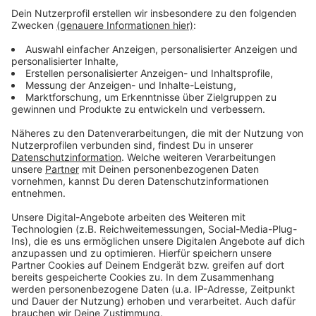
Zuckerrüben und Kartoffeln auf dem Programm.
Damit hier eine gute Ernte eingefahren werden
kann, sei Regen dringend notwendig, heißt es vom
Verband. Bereits jetzt würden Beregnungsanlagen
zum Einsatz kommen, etwa für die
Kartoffelflächen.
Veröffentlicht:
Freitag, 24.07.2020 07:14
Anzeige
Anzeige