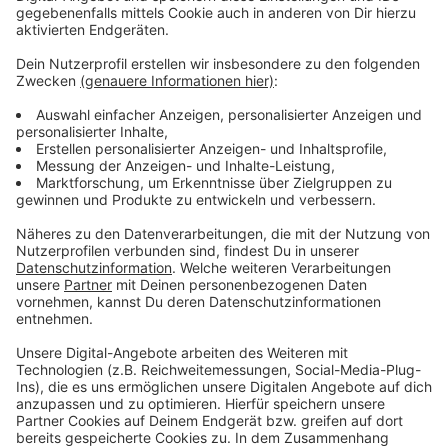
Worauf muss geachtet werden?
Anzeige
Doch wie erkennt man die Losung eines Wolfes? Laut
dem LANUV sollte sie mindestens 20 Zentimeter lang
und 2,5 Zentimeter breit sein. Außerdem enthält sie
oft sichtbare Haare, Knochenfragmente oder andere
Überreste von Beutetieren. Die Fotos können dann
über das sogenannte „Wolfsportal“ hochgeladen
werden. Experten prüfen die Bilder und entscheiden,
ob ein Mitarbeiter vor Ort eine Probe für einen DNA-
Test entnimmt. So soll ermittelt werden, welche
Wölfe in der Region unterwegs sind und wie sie sich
verbreiten.