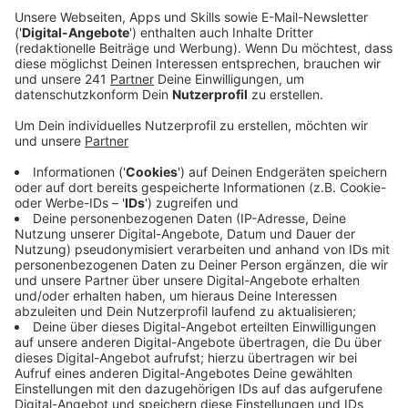
Veröffentlicht:
Montag, 03.11.2025 06:56
Anzeige
Die Rückkehr des Wolfes ist auch im Kreis Euskirchen
ein großes Thema. Zuletzt wurde am 25. September
ein vermuteter Wolfsriss in Kall gemeldet. Um die
Verbreitung der Tiere besser zu erforschen, hat das
Landesamt für Natur, Umwelt und Klima (LANUV) eine
besondere Aktion ins Leben gerufen: Bürgerinnen und
Bürger sind aufgerufen, Fotos von Wolfskot – auch
Losung genannt – einzusenden.
Das LANUV erklärt, dass standorttreue Wölfe ihr
Revier markieren, indem sie ihren Kot an markanten
Stellen wie Feldwegen oder Kreuzungen absetzen.
Anzeige