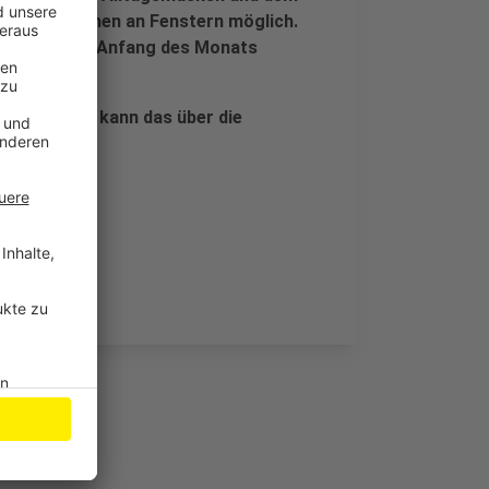
mbaumaßnahmen an Fenstern möglich.
örder
mittel Anfang des Monats
tellen will, kann das über die