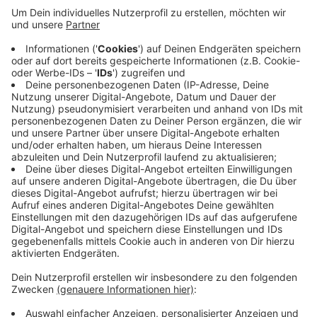
In Bessenich konnte die Feuerwehr die Flammen
schnell löschen. Aufwändiger ist der Einsatz in
Zingsheim gewesen: Es brannte die Lagerhalle
eines Bauernhofes. Die Feuerwehr konnte ein
Übergreifen der Flammen auf Wohngebäude
verhindern. In der Spitze waren nach Angaben der
Feuerwehr Nettersheim fast 100 Feuerwehrleute
im Einsatz. Der Schaden wird auf etwa 50.000 Euro
geschätzt. Die Brandursache ist noch unklar.
Veröffentlicht:
Freitag, 25.09.2020 05:59
Anzeige