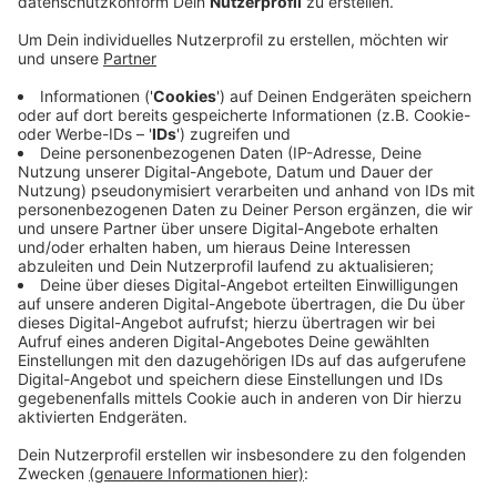
Anzeige
Der Detektiv hatte am Samstagnachmittag
beobachtet wie drei Männer hochwertige Jacken in
eine Tüte gesteckt haben. Einer zog mehrere Jacken
übereinander an. Der Detektiv hat einen der Männer an
der Ausgangstür des Geschäftes festhalten können
und die Polizei informiert.
Die Beamten haben die beiden anderen
Tatverdächtigen im direkten Umfeld des Geschäftes
gefunden. Sie hatten eine Beute im Wert von 680 Euro
bei sich.
Anzeige