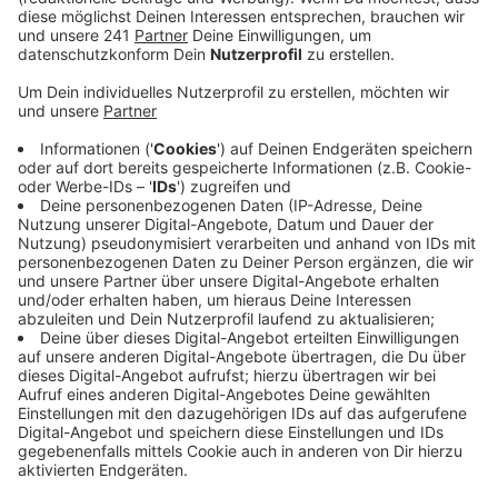
des Veybachs vergangenen Sommer Schaden
genommen.
Veröffentlicht:
Dienstag, 01.02.2022 06:42
Anzeige
Die Schäden will die Bahn in den nächsten Tagen
beheben. Um die Strecke möglichst schnell wieder
befahren zu können, werde der Bahnübergang 1 zu 1
instandgesetzt, sagte ein Bahnsprecher auf Radio
Euskirchen Nachfrage. Der parallel zur Landstraße
verlaufende Radweg soll erst in ein paar Jahren einen
eigenen Bahnübergang bekommen. Die Planungen
seien noch nicht abgeschlossen. Ab Mittwoch ist auch
der Bahnübergang Georgstraße wegen Bauarbeiten
gesperrt, davon ist auch die Buslinie 872 betroffen.
Die Haltestellen Lindenweg, Euskirchener Heide,