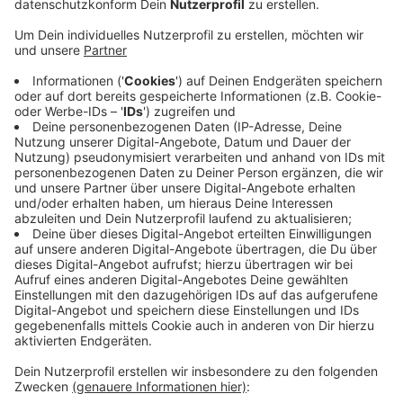
Veröffentlicht:
Mittwoch, 19.06.2024 07:46
Anzeige
Für die Lanzerather Brücke gibt es eine polizeiliche
Verordnung: Wegen Verschleißerscheinungen an den
Randsteinen der Brücke sieht die Polizei eine
potenzielle Gefahrenquelle. Es könnten sich
Bruchstücke der Steine lösen und auf den Radweg
fallen. Eine Umleitung gibt es aber auch: Sie führt ab
Buchholz über die Gemeindestraße Richtung Lanzerath
und von dort aus über die N626 nach Losheimergraben
und die B 265 bis zum Parkplatz Kyllradweg in Losheim
und umgekehrt.
Anzeige