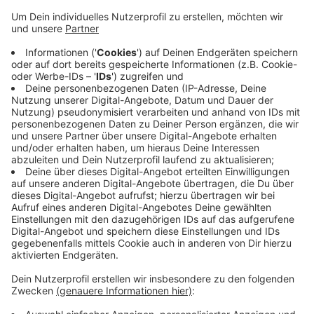
Anzeige
Die Polizei kann den Tatzeitraum ungefähr eingrenzen.
Die Täter müssen zwischen Montagnachmittag
(24.11.) 15 Uhr und Mittwochmorgen (26.11.) 9 Uhr
zugeschlagen haben. Wer in dieser Zeit etwas
Ungewöhnliches beobachtet hat, meldet sich bitte bei
der Kreispolizei Euskirchen: per Telefon unter
02251/799-0 oder per E-Mail an
poststelle.euskirchen@polizei.nrw.de.
Anzeige