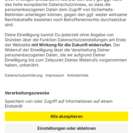
Nutzung des Service zu, um dieses
Video anzusehen.
Mehr Informationen
FAST BOY feat. RAF - WAVE
Akzeptieren
Anzeige
powered by
Usercentrics Consent
Management Platform
Anzeige
Anzeige
Anzeige