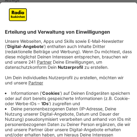
Anzeige
Laura Potting kommt in ihrem Gespräch mit Lukas und
Felix von FAST BOY auf ihren aktuellen Song "Wave"
zu sprechen, der an den Hit "Self Control" angelehnt
ist. Die Meisten kennen diesen Song wahrscheinlich in
der Version von Laura Branigan, aber das Original
stammt vom italienischen Sänger Raf. FAST BOY
sagen, dass sie sich selten der sogenannten
Interpolation bedienen, also bestehende Songs neu
interpretieren. Doch diese Nummer fanden sie
besonders und bemerkten, dass sie noch niemand so
richtig auf dem Schirm hatte.
Anzeige
Laura Potting