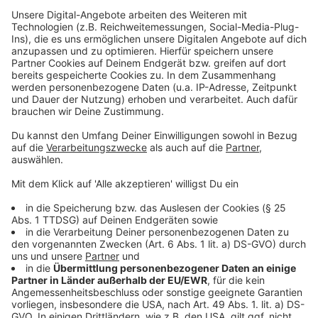
Anzeige
Die Single "WAVE"
Anzeige
Wir benötigen Ihre
Zustimmung, um den YouTube
Video-Service zu laden!
Wir verwenden einen Service eines
Drittanbieters, um Videoinhalte
einzubetten. Dieser Service kann
Daten zu Ihren Aktivitäten
sammeln. Bitte lesen Sie die
Details durch und stimmen Sie der