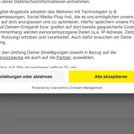
laden!
Wir verwenden einen S
Drittanbieters, um V
einzubetten. Dieser Servi
Ihren Aktivitäten sammeln.
die Details durch und s
Nutzung des Service zu, 
anzusehen
Mehr Informati
Adam Lambert - Closer To You
Akzeptieren
Anzeige
powered by
Usercentrics Co
Platform