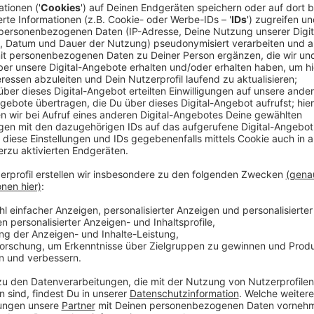
Morgens, halb Sieben, in Deutschland. Stundenlang 
Morgendämmerung. Um einen Moment ganz nah dran z
Jahren wird er Zweiter in der US-Casting-Show "Ameri
mit Queen auf der Bühne – und das bis heute! Füllt
Mercury aus, ganz ohne Druck in den Schuhen. Nach
oder "Ghost Town" hat der 37-Jährige aus San Diego a
Das Ergebnis ist die wunderbare EP "Velvet: Side A"
wieder das bestätigt, das Queen-Gitarrist Brian May 
Reichweite in der Stimme!" Wie seine aktuelle Singl
ist um Schwimmen zu lernen und wieso er auch mal i
hört Ihr bei uns, von Adam!
Anzeige
Wir benötigen Ihre Z
den YouTube Video