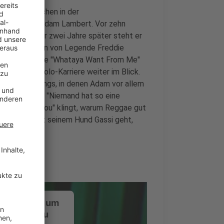
warten Menschen in der
u sein, an Adam Lambert. Vor zehn
can Idol", nur zwei Jahre später steht er
 die Fußstapfen von Legende Freddie
 Radio-Hits wie "Whataya Want From Me"
uch seine Solo-Karriere weiter im Blick.
 mit sechs Songs, in denen Adam vor allem
über ihn sagt: "Niemand hat so eine
e "Closer To You" klingt, warum Reggae gut
n Versace mit seinem Hund Gassi geht,
ustimmung, um
-Service zu