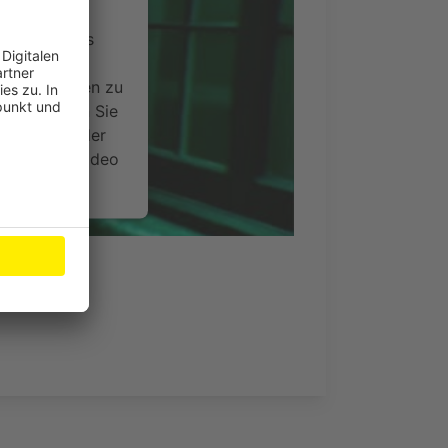
ervice eines
ideoinhalte
ce kann Daten zu
 Bitte lesen Sie
timmen Sie der
um dieses Video
.
onen
nsent Management