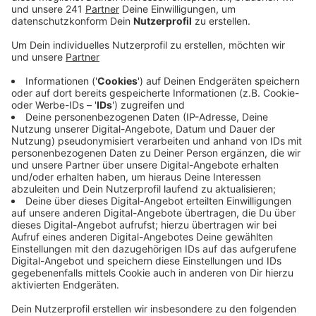
Anzeige
Seit Jahrzehnten wird über den Lückenschluss der A1
in der Eifel diskutiert – jetzt gibt es für die Pläne einen
neuen Rückschlag. Wegen einer milliardenschweren
Finanzlücke beim Bund droht dem Weiterbau der
Autobahn neue Verzögerung.
Von einem echten Schock und einer herben
Enttäuschung sprechen Landrat Ramers und
Blankenheims Bürgermeisterin Meuren. Sie haben
gemeinsam mit der Landrätin aus der Vulkaneifel eine
Stellungnahme geschrieben. Der neue Bundes-
Verkehrsminister aus der Eifel habe Hoffnung bereitet,
dass es mit dem Lückenschluss weitergeht. Erst recht
wegen des milliardenschweren Sondervermögens für
den Infrastruktur-Ausbau.