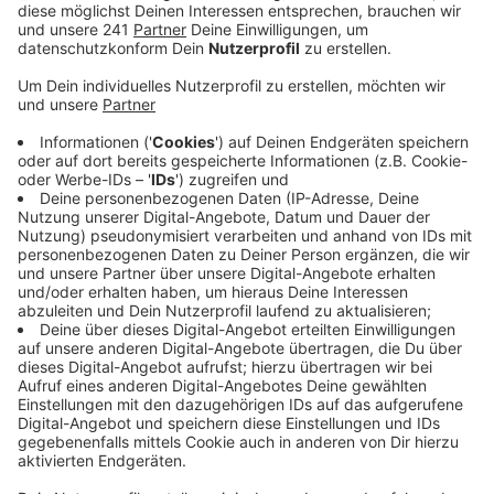
Anzeige
Gravel-Bikes sind eine Mischung aus Rennrad und
Mountainbike. Sie sind geeignet, um zügig auch auf
unbefestigten Wegen fahren zu können. Zusammen
mit dem Kreis Düren will die Kreisverwaltung ein
gemeinsames Gravelbike-Netz schaffen. Wenn die
Politik zustimmt, sollen beide Kreise genauer
untersucht werden.
Die Routen sollen auf den bestehenden Fahrrad- und
Mountainbike-Strecken basieren. Die GPX-Daten will
der Kreis im Netz bereitstellen.
Um die Kosten für die nötigen Infotafeln und das
Marketing zu stemmen, seien Fördergelder nötig, teilt
die Wirtschaftsförderin der Kreisverwaltung mit. Ohne