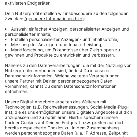
Kampagne sich bis zur EU durchsetzen kann. In
einer Online-Petition hat der Verein bisher rund
3.000 Unterstützer gesammelt. Das ist nur ein
Bruchteil der Stimmen, die der Verein eigentlich
bräuchte.
Auch Bad Münstereifel, Schleiden und Nettersheim
sowie viele andere Eifel-Orte und Landkreise
unterstützen die Initiative. Sie wollen strenge
Regeln für manipulierte Motorräder und mehr Ruhe
für Anwohner erreichen. Dabei geht es ihnen um
die rücksichtslosen Motorradfahrer.
Veröffentlicht:
Freitag, 15.05.2020 16:35
Anzeige