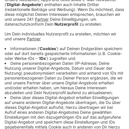
Erfolg für die Initiative aus der Eifel gegen
unnötigen Motorradlärm. Am Freitag waren die
Mitglieder besonders stolz, weil der Bundesrat in
Berlin über das Thema beraten hat. Es gehe jetzt
um ein verträgliches und gemeinsames
Miteinander in unserer Heimat, damit der Kreis
Euskirchen ein Wohlfühl-Kreis bleibe, sagt Landrat
Rosenke.
Eine Petition aus der Nord-Eifel gegen unnötigen
Motorradlärm ist zwar nur langsam angelaufen.
Aber die Initiative kann trotzdem den ersten Erfolg
feiern.
Der Bundesrat befasste sich am Freitag mit
möglichen Lösungen gegen zu laute Motorräder.
NRW-Ministerpräsident Laschet hat den Bundesrat
gebeten, den bei uns in der Region gegründeten
Verein Silent Rider zu unterstützen, damit die