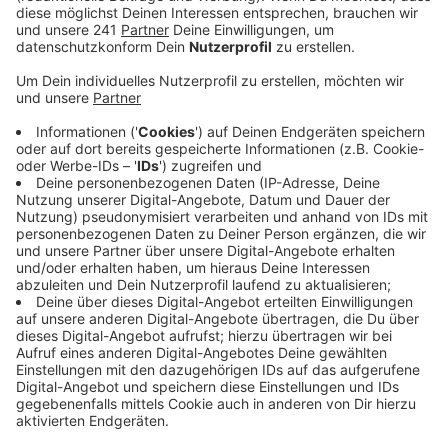
Veröffentlicht:
Donnerstag, 13.02.2025 17:01
Anzeige
Entsprechende Anträge bei der jeweiligen Kommune
seien aber noch bis zum 21. Februar um 15 Uhr
möglich. Die abgegebene Briefwahlstimme muss dann
bis zum Wahlabend um 18 Uhr bei der jeweiligen
Verwaltung eingehen. Und das ist auch der Grund,
warum sich Briefwähler jetzt um ihre Unterlagen
kümmern sollten. Denn die Wahlbriefe sollten bis
spätestens zum Donnerstag vor der Wahl in der Post
liegen, damit sie rechtzeitig ankommen. Porto muss
man dafür übrigens keines zahlen. Alternativ kann man
die Briefwahlstimme natürlich auch selbst bei der
Stadt oder Gemeinde einwerfen. Wer am Wahltag
krank wird, der kann ausnahmsweise und auch nur mit