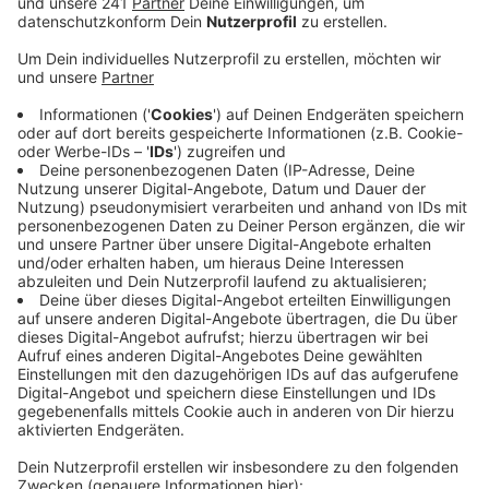
trotzdem keine Auswirkungen auf ihre Arbeit.
Veröffentlicht:
Freitag, 15.08.2025 13:18
Anzeige
Im Gegenteil: Laut dem Jugendamt im Kreis
Euskirchen verlaufen die Sommerferien im Schnitt
sogar harmonischer als der Rest des Jahres. Grund
dafür ist, dass der Druck des Alltags mit Schule,
Hausaufgaben und Arbeit von den Familien abfällt und
sie oft gemeinsam eine schöne Zeit verbringen
können. Allerdings berichten sowohl die Polizei in
Euskirchen als auch das Jugendamt von anderen
Stoßzeiten im Jahr, in denen es häufiger zu familiären
Auseinandersetzungen kommt. Und zwar vor
Feiertagen, insbesondere vor Weihnachten, da diese
als besonders besinnliche Zeit viele unter Druck setzt.