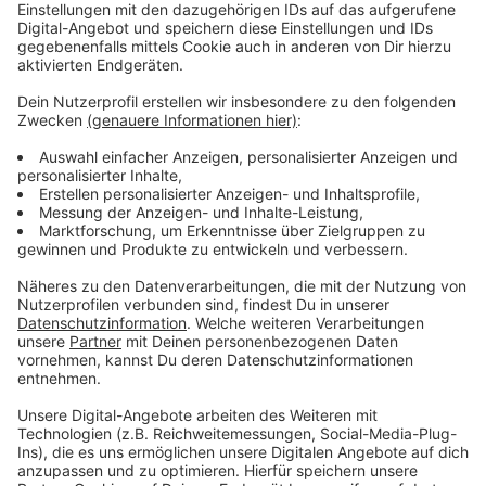
gezapftes Kölsch.
Anzeige
©
Norbert Jeub
Prinzessin Colette I. mit dem Rathausschlüssel,
Bürgermeister Reichelt ist als Klempner verkleidet.
Anzeige
©
Norbert Jeub
Brachte auch Farbe ins regnerische grau: Die Jecken in
Euskirchen mit Regenschirmen.
Anzeige