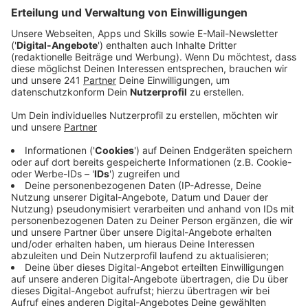
Veröffentlicht:
Donnerstag, 12.02.2026 12:53
Anzeige
Schlüsselübergabe auf der Bühne
Anzeige
In Euskirchen wurde an Weiberfastnachtsbühne in der
Bahnhofstraße gefeiert. Den Rathausschlüssel hat
Bürgermeister Sacha Reichelt aber nicht einfach so
herausgegeben. Prinzessin Colette I. musste ein paar
Sachen aus dem Publikum organisieren. Schnell
brachten ihre Adjutanten die gewünschten Dinge:
einen Orden, den Schal einer befreundeten KG aus den
Euskirchener Ortsteilen, ein Stück Krawatte, ein Stück
eines normalen Karnevalskostüms und ein frisch