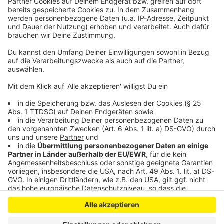
In anderen Orten wurden die Rathäuser gestürmt, so in
Mechernich, Kall, Weilerswist und Bad Münstereifel. In
Nettersheim gab es den Prinzenempfang im
Zingsheimer Dorfsaal.
Anzeige
Anzeige
Anzeige
Anzeige