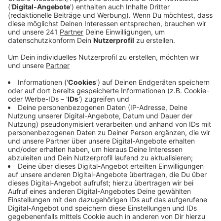
Anzeige
Der Kreis Euskirchen präsentiert sich gemeinsam mit
der IHK Aachen und regionalen Partnern auf der
internationalen Immobilienmesse Expo Real in
München. Im Fokus stehen zukunftsweisende
Projekte wie die Zukunftswerkstatt
Berufsbildungszentrum und das Wohnbauprojekt
Seeterrassen in Zülpich.
Ein weiteres Highlight ist die Vorstellung
der PrimeSite Rhine Region, die mit ihrem großen
Flächenpotenzial Investoren aus aller Welt
ansprechen soll. Diese Region bietet attraktive
Möglichkeiten für Gewerbe- und Industrieansiedlungen
und wird als Schlüsselstandort für die wirtschaftliche
Entwicklung der Region beworben.